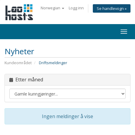
Norwegian
Logg inn
Se handlevogn »
Togg
navi
Nyheter
Kundeområdet
Driftsmeldinger
Etter måned
Ingen meldinger å vise