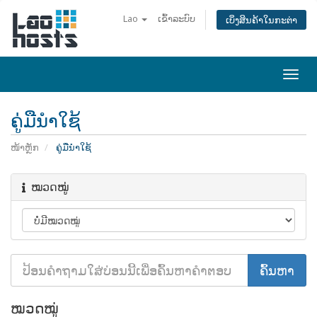
Lao
ເຂົ້າລະບົບ
ເບິ່ງສິນຄ້າໃນກະຕ່າ
Togg
navi
ຄູ່ມືນໍາໃຊ້
ໜ້າຫຼັກ
ຄູ່ມືນໍາໃຊ້
ໝວດໝູ່
ໝວດໝູ່