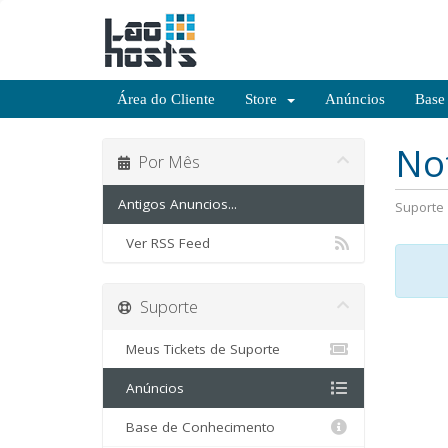
Área do Cliente
Store
Anúncios
Base
No
Por Mês
Antigos Anuncios...
Suporte
Ver RSS Feed
Suporte
Meus Tickets de Suporte
Anúncios
Base de Conhecimento