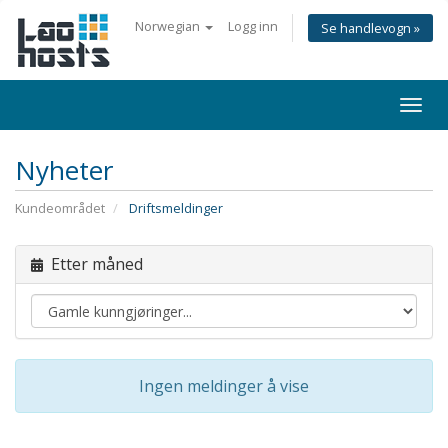
Norwegian
Logg inn
Se handlevogn »
Togg
navi
Nyheter
Kundeområdet
Driftsmeldinger
Etter måned
Ingen meldinger å vise