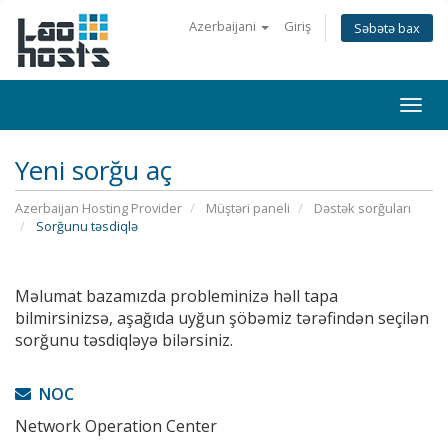
Azerbaijani
Giriş
Səbətə bax
Togg
navi
Yeni sorğu aç
Azerbaijan Hosting Provider
Müştəri paneli
Dəstək sorğuları
Sorğunu təsdiqlə
Məlumat bazamızda probleminizə həll tapa
bilmirsinizsə, aşağıda uyğun şöbəmiz tərəfindən seçilən
sorğunu təsdiqləyə bilərsiniz.
NOC
Network Operation Center