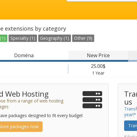
e extensions by category
(1)
Specialty (1)
Geography (1)
Other (9)
Doména
New Price
25.00$
1 Year
d Web Hosting
Tra
us
se from a range of web hosting
ages
Transf
year!*
ave packages designed to fit every budget
Tran
plore packages now
* Excl