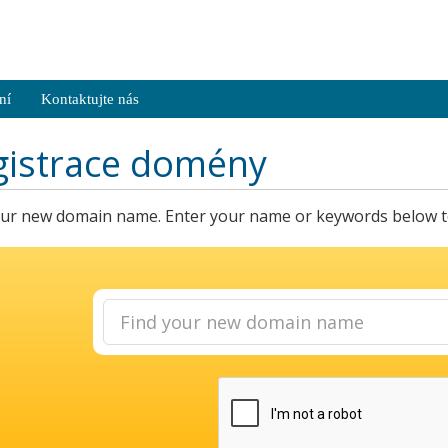
ní
Kontaktujte nás
gistrace domény
our new domain name. Enter your name or keywords below to 