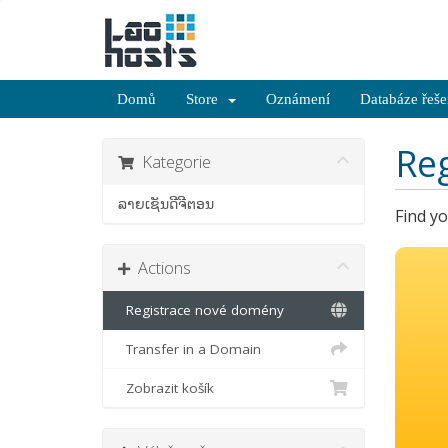
Domů
Store
Oznámení
Databáze řeše
Re
Kategorie
ລາຍເຊັນດີຈີຕອນ
Find y
Actions
Registrace nové domény
Transfer in a Domain
Zobrazit košík