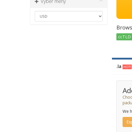
Výběr měny
Brows
ccTLD 
.la
HOT!
Ad
Choo
pack
We h
Ex