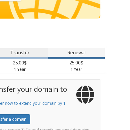
Transfer
Renewal
25.00$
25.00$
1 Year
1 Year
nsfer your domain to
er now to extend your domain by 1
sfer a domain
udes certain TLDs and recently renewed domains