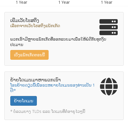
1 Year
1 Year
1 Year
ເພີ່ມເວັບໂຮສຕິ່ງ
ເລືອກຈາກເວັບໂຮສຕິ່ງແພັກເກັດ
ພວກເຮົາມີຫຼາຍແພັກເກັດທີ່ອອກແບບມາເພື່ອໃຫ້ພໍດີກັບທຸກງົບ
ປະມານ
ເບິ່ງແພັກເກັດຕອນນີ້
ຍ້າຍໂດເມນມາຫາພວກເຮົາ
ໂອນຍ້າຍດຽວນີ້ເພື່ອຂະຫຍາຍໂດເມນຂອງທ່ານເປັນ 1
ປີ!*
ຍ້າຍໂດເມນ
* ບໍ່ລວມບາງ TLDs ແລະ ໂດເມນທີ່ຕໍ່ອາຍຸໄວໆນີ້