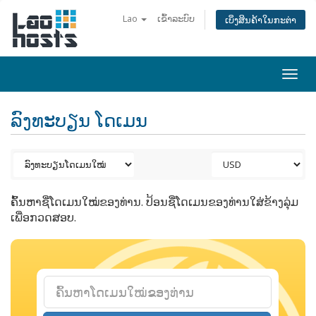
Lao
ເຂົ້າລະບົບ
ເບິ່ງສິນຄ້າໃນກະຕ່າ
Togg
navi
ລົງທະບຽນ ໂດເມນ
ຄົ້ນຫາຊື່ໂດເມນໃໝ່ຂອງທ່ານ. ປ້ອນຊື່ໂດເມນຂອງທ່ານໃສ່ຂ້າງລຸ່ມ
ເພື່ອກວດສອບ.