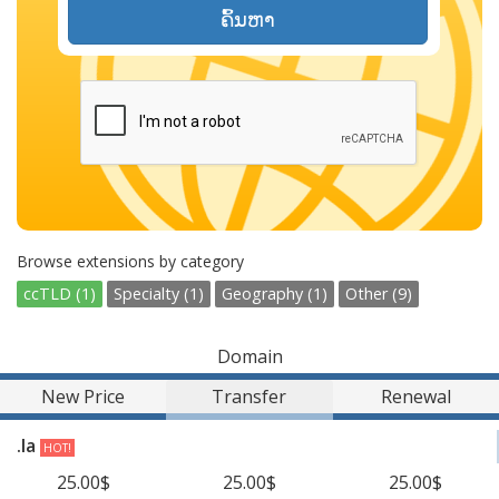
ຄົ້ນຫາ
Browse extensions by category
ccTLD (1)
Specialty (1)
Geography (1)
Other (9)
Domain
New Price
Transfer
Renewal
.la
HOT!
25.00$
25.00$
25.00$