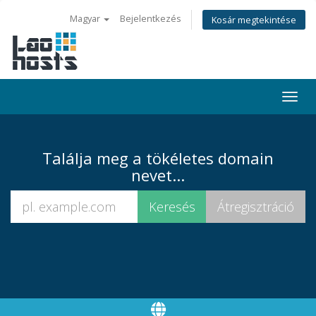
Magyar
Bejelentkezés
Kosár megtekintése
Togg
navi
Találja meg a tökéletes domain
nevet...