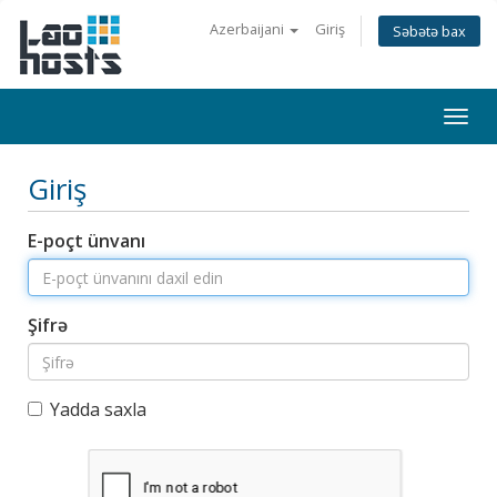
Azerbaijani
Giriş
Səbətə bax
Togg
navi
Giriş
E-poçt ünvanı
Şifrə
Yadda saxla