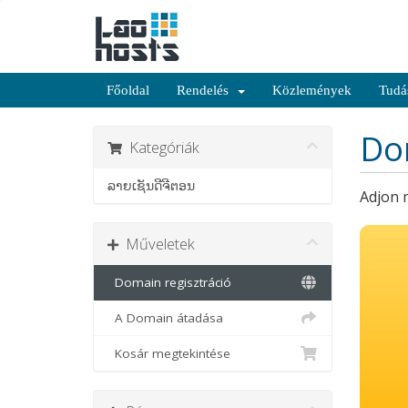
Főoldal
Rendelés
Közlemények
Tudá
Dom
Kategóriák
ລາຍເຊັນດີຈີຕອນ
Adjon 
Műveletek
Domain regisztráció
A Domain átadása
Kosár megtekintése