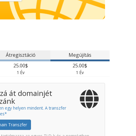
Átregisztáció
Megújítás
25.00$
25.00$
1 Év
1 Év
zá át domainjét
zánk
en egy helyen mindent. A transzfer
nes*
ain Transzfer
 tartalmazza az egyes TLD-k és a nemrégiben