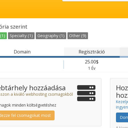
ria szerint
(1)
Specialty (1)
Geography (1)
Other (9)
Domain
Regisztráció
25.00$
1 Év
btárhely hozzáadása
Hoz
hoz
sszon a kiváló webhosting csomagokból
Kezelj
agok minden költségvetéshez
ingye
dezze fel csomagokat most
Dom
* Nem