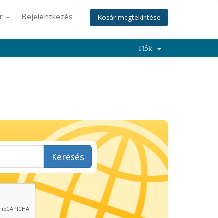
r
Bejelentkezés
Kosár megtekintése
Fiók
Keresés