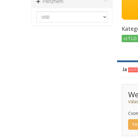
Pénznem
Kategó
ccTLD 
.la
HOT!
We
Vála
Csom
Fe